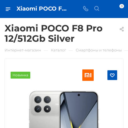
0
Xiaomi POCO F8 Pro 12/512Gb Silver • купить в Самаре - iЧехол
Xiaomi POCO F8 Pro
12/512Gb Silver
—
—
Интернет-магазин
Каталог
Смартфоны и телефоны
Новинка