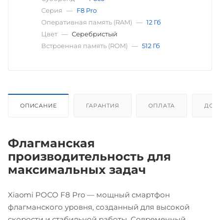
Серия
—
F8 Pro
Оперативная память (RAM)
—
12 Гб
Цвет
—
Серебристый
Встроенная память (ROM)
—
512 Гб
ОПИСАНИЕ
ГАРАНТИЯ
ОПЛАТА
ДОС
Флагманская
производительность для
максимальных задач
Xiaomi POCO F8 Pro — мощный смартфон
флагманского уровня, созданный для высокой
скорости и стабильной работы. Современный