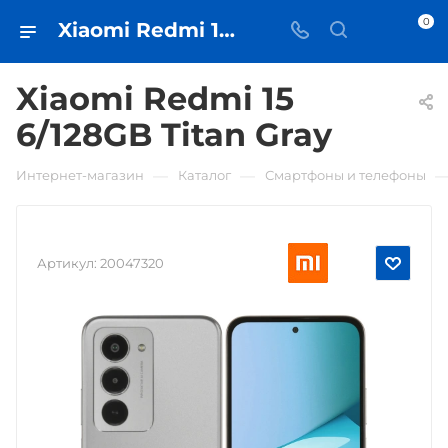
0
Xiaomi Redmi 15 6/128GB Titan Gray • купить в Самаре - iЧехол
Xiaomi Redmi 15
6/128GB Titan Gray
—
—
Интернет-магазин
Каталог
Смартфоны и телефоны
Артикул:
20047320