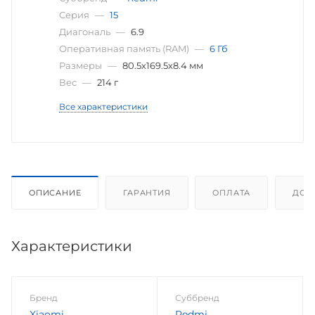
Серия
—
15
Диагональ
—
6.9
Оперативная память (RAM)
—
6 Гб
Размеры
—
80.5х169.5х8.4 мм
Вес
—
214 г
Все характеристики
ОПИСАНИЕ
ГАРАНТИЯ
ОПЛАТА
ДОС
Характеристики
Бренд
Суббренд
Xiaomi
Redmi