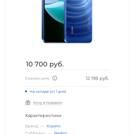
10 700
руб.
12 198 руб.
Базовая цена
На складе (от 1 дня)
Хочу в подарок
Характеристики
Бренд
—
Xiaomi
Суббренд
—
Redmi