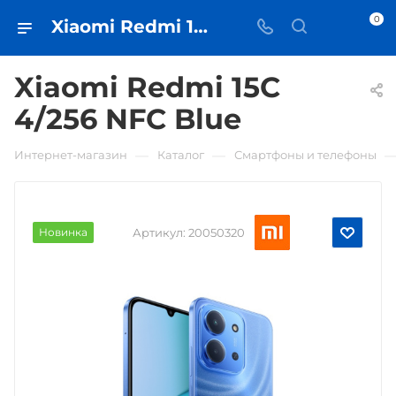
0
Xiaomi Redmi 15C 4/256 NFC Blue • купить в Самаре - iЧехол
Xiaomi Redmi 15C
4/256 NFC Blue
—
—
Интернет-магазин
Каталог
Смартфоны и телефоны
Новинка
Артикул:
20050320