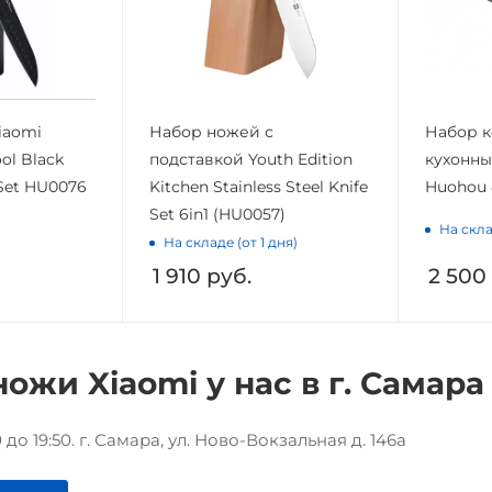
iaomi
Набор ножей с
Набор 
ol Black
подставкой Youth Edition
кухонны
 Set HU0076
Kitchen Stainless Steel Knife
Huohou 
Set 6in1 (HU0057)
На скла
На складе (от 1 дня)
1 910
руб.
2 500
ножи Xiaomi у нас в г. Самара
до 19:50. г. Самара, ул. Ново-Вокзальная д. 146а