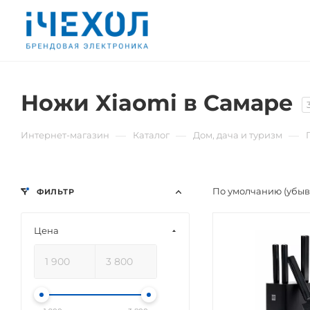
Ножи Xiaomi в Самаре
—
—
—
Интернет-магазин
Каталог
Дом, дача и туризм
По умолчанию (убы
ФИЛЬТР
Цена