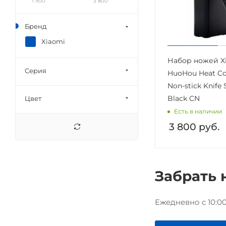
1 900
3 800
Бренд
Xiaomi
Набор ножей X
Серия
HuoHou Heat Co
Non-stick Knife
Black CN
Цвет
Есть в наличии
3 800
руб.
Забрать 
Ежедневно с 10:00 