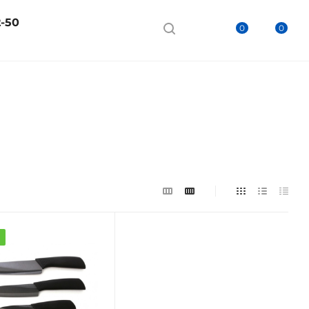
2-50
0
0
а