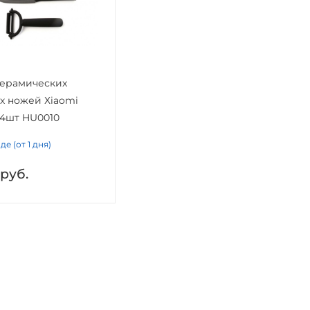
керамических
х ножей Хiaomi
4шт HU0010
де (от 1 дня)
руб.