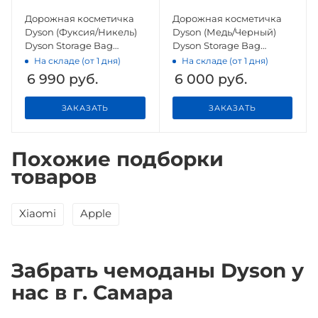
Дорожная косметичка
Дорожная косметичка
Dyson (Фуксия/Никель)
Dyson (Медь/Черный)
Dyson Storage Bag
Dyson Storage Bag
(Fuchsia/Nickel)
(Copper/Black)
На складе (от 1 дня)
На складе (от 1 дня)
6 990
руб.
6 000
руб.
ЗАКАЗАТЬ
ЗАКАЗАТЬ
Похожие подборки
товаров
Xiaomi
Apple
Забрать чемоданы Dyson у
нас в г. Самара