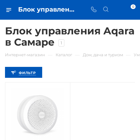
0
Блок управления Aqara • купить блок управления в Самаре - iЧехол
Блок управления Aqara
в Самаре
1
—
—
—
Интернет-магазин
Каталог
Дом, дача и туризм
Ум
ФИЛЬТР