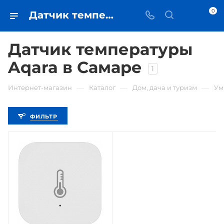
0
Датчик температуры Aqara • купить датчик температуры в Самаре - iЧехол
Датчик температуры
Aqara в Самаре
1
—
—
—
Интернет-магазин
Каталог
Дом, дача и туризм
Ум
ФИЛЬТР