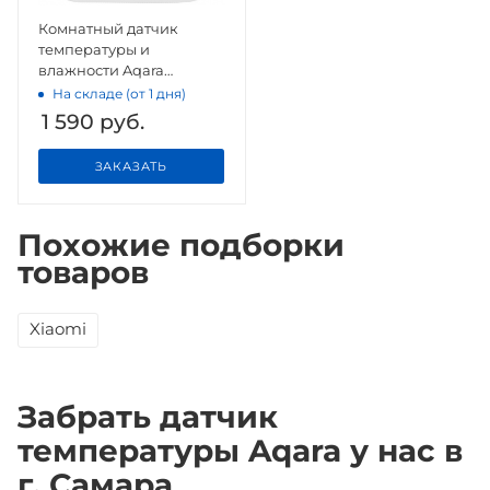
Комнатный датчик
температуры и
влажности Aqara
Temperature and
На складе (от 1 дня)
Humidity Sensor
1 590
руб.
ЗАКАЗАТЬ
Похожие подборки
товаров
Xiaomi
Забрать датчик
температуры Aqara у нас в
г. Самара