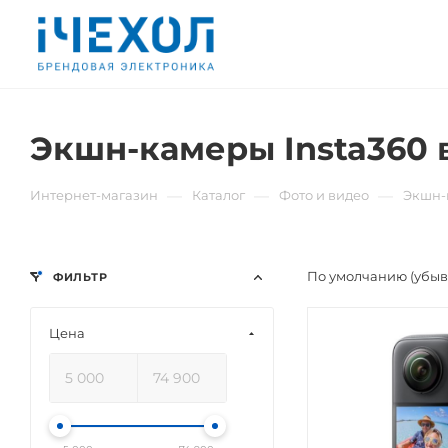
Экшн-камеры Insta360 
—
—
—
Интернет-магазин
Каталог
Фото и видео
Экшн-
По умолчанию (убы
ФИЛЬТР
Цена