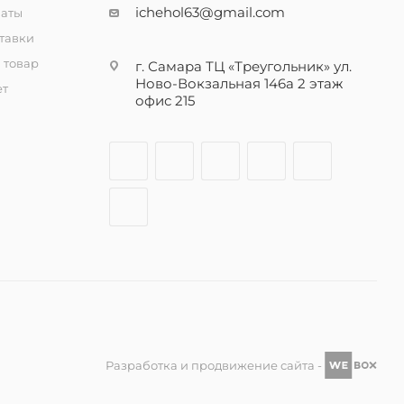
ichehol63@gmail.com
латы
тавки
 товар
г. Самара ТЦ «Треугольник» ул.
Ново-Вокзальная 146а 2 этаж
ет
офис 215
Разработка и продвижение сайта -