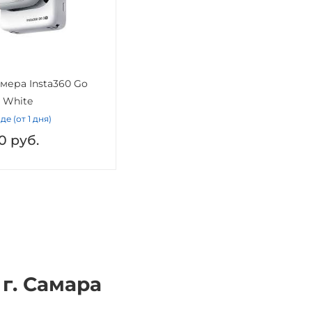
мера Insta360 Go
b White
де (от 1 дня)
0
руб.
 г. Самара