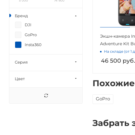
5 000
74 900
Бренд
DJI
GoPro
Экшн-камера In
Adventure Kit B
Insta360
На складе (от 1 
46 500
руб.
Серия
Цвет
Похожие
GoPro
Забрать 