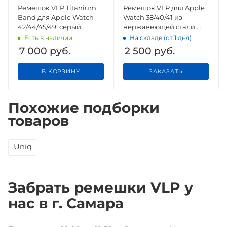
Ремешок VLP Titanium
Ремешок VLP для Apple
Band для Apple Watch
Watch 38/40/41 из
42/44/45/49, серый
нержавеющей стали,
серебристый
Есть в наличии
На складе (от 1 дня)
7 000
руб.
2 500
руб.
В КОРЗИНУ
ЗАКАЗАТЬ
Похожие подборки
товаров
Uniq
Забрать ремешки VLP у
нас в г. Самара