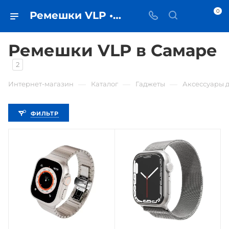
0
Ремешки VLP • купить Ремешок для смарт-часов в Самаре - iЧехол
Ремешки VLP в Самаре
2
—
—
—
Интернет-магазин
Каталог
Гаджеты
Аксессуары д
ФИЛЬТР