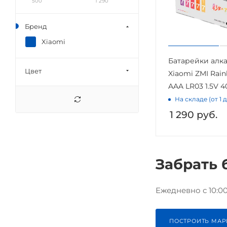
500
1 290
Бренд
Xiaomi
Батарейки алк
Цвет
Xiaomi ZMI Rain
AAA LR03 1.5V 4
На складе (от 1 
1 290
руб.
Забрать 
Ежедневно с 10:00 
ПОСТРОИТЬ МАР