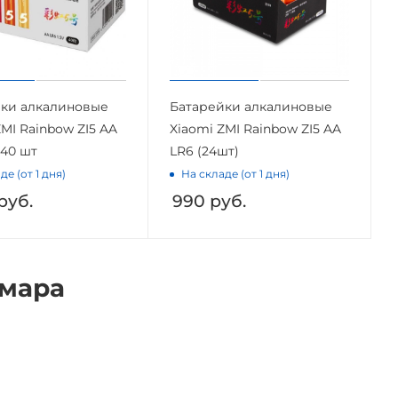
ки алкалиновые
Батарейки алкалиновые
ZMI Rainbow ZI5 AA
Xiaomi ZMI Rainbow ZI5 AA
 40 шт
LR6 (24шт)
де (от 1 дня)
На складе (от 1 дня)
руб.
990
руб.
амара