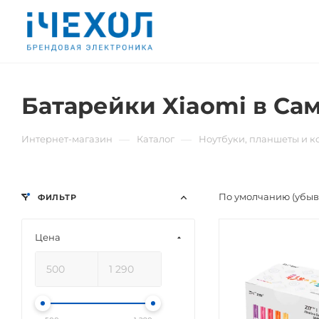
Батарейки Xiaomi в Са
—
—
Интернет-магазин
Каталог
Ноутбуки, планшеты и 
По умолчанию (убы
ФИЛЬТР
Цена