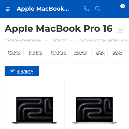
0
Apple MacBook Pro 16 • купить в Самаре по низкой цене - iЧехол
Apple MacBook Pro 16
25
—
—
Интернет-магазин
Каталог
Ноутбуки, планшеты и ко
M5 Pro
M4 Pro
M4 Max
M3 Pro
2026
2024
ФИЛЬТР