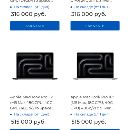
GPU) 24Gb/1Tb Space
GPU) 24Gb/1Tb Silver
Black (MGEA4)
(MGE44)
На складе (от 1 дня)
На складе (от 1 дня)
316 000
руб.
316 000
руб.
ЗАКАЗАТЬ
ЗАКАЗАТЬ
Apple MacBook Pro 16"
Apple MacBook Pro 16"
(M5 Max, 18C CPU, 40C
(M5 Max, 18C CPU, 40C
GPU) 48Gb/2Tb Space
GPU) 48Gb/2Tb Silver
Black (MGEE4)
(MGE94)
На складе (от 1 дня)
На складе (от 1 дня)
515 000
руб.
515 000
руб.