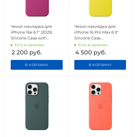
Чехол накладка для
Чехол накладка для
iPhone 16e 6.1" (2025)
iPhone 16 Pro Max 6.9"
Silicone Case with
Silicone Case
Magsafe Fuchsia
(Button/Magsafe) Star
Есть в наличии
Есть в наличии
Fruit
2 200
руб.
4 500
руб.
В КОРЗИНУ
В КОРЗИНУ