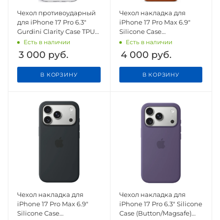
Чехол противоударный
Чехол накладка для
для iPhone 17 Pro 6.3"
iPhone 17 Pro Max 6.9"
Gurdini Clarity Case TPU
Silicone Case
White
(Button/Magsafe) Terra
Есть в наличии
Есть в наличии
Cotta
3 000
руб.
4 000
руб.
В КОРЗИНУ
В КОРЗИНУ
Чехол накладка для
Чехол накладка для
iPhone 17 Pro Max 6.9"
iPhone 17 Pro 6.3" Silicone
Silicone Case
Case (Button/Magsafe)