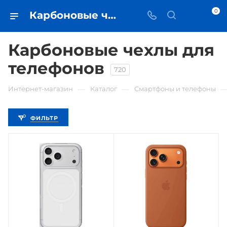
0
Карбоновые чехлы для телефонов • купить чехол в Самаре - iЧехол
Карбоновые чехлы для
телефонов
720
—
—
Интернет-магазин
Каталог
Смартфоны и телефоны
ФИЛЬТР