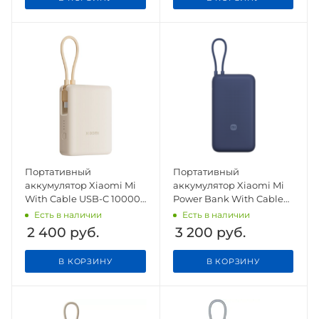
Портативный
Портативный
аккумулятор Xiaomi Mi
аккумулятор Xiaomi Mi
With Cable USB-C 10000
Power Bank With Cable
mAh 33W PB1033MI
USB-C 20000 mAh
Есть в наличии
Есть в наличии
Beige CN
PB2030MI Blue
2 400
руб.
3 200
руб.
В КОРЗИНУ
В КОРЗИНУ