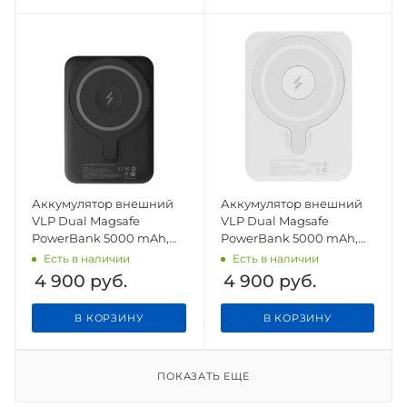
Аккумулятор внешний
Аккумулятор внешний
VLP Dual Magsafe
VLP Dual Magsafe
PowerBank 5000 mAh,
PowerBank 5000 mAh,
3A, USB-C, черный
3A, USB-C, белый
Есть в наличии
Есть в наличии
4 900
руб.
4 900
руб.
В КОРЗИНУ
В КОРЗИНУ
ПОКАЗАТЬ ЕЩЕ