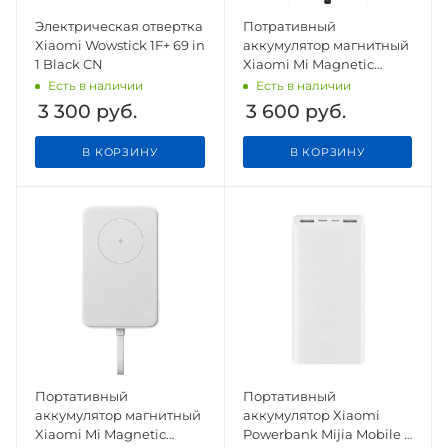
Электрическая отвертка
Потративный
Xiaomi Wowstick 1F+ 69 in
аккумулятор магнитный
1 Black CN
Xiaomi Mi Magnetic
Power Bank With Cable
Есть в наличии
Есть в наличии
USB-C 10000mAh 33W
3 300
руб.
3 600
руб.
(WPB1007MI) Grey
В КОРЗИНУ
В КОРЗИНУ
Портативный
Портативный
аккумулятор магнитный
аккумулятор Xiaomi
Xiaomi Mi Magnetic
Powerbank Mijia Mobile 3