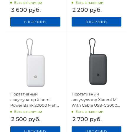
Power Bank With Cable
20000mAh Type-C 18W
Есть в наличии
Есть в наличии
USB-C 10000mAh 33W
PLM18ZM
3 600
руб.
2 200
руб.
(WPB1007MI) White
В КОРЗИНУ
В КОРЗИНУ
Портативный
Портативный
аккумулятор Xiaomi
аккумулятор Xiaomi Mi
Power Bank 20000 Mah
With Cable USB-C 20000
22.5W PB2022ZM White
mAh 22,5W PB2020MI
Есть в наличии
Есть в наличии
CN
Dark Grey CN
2 500
руб.
2 700
руб.
В КОРЗИНУ
В КОРЗИНУ