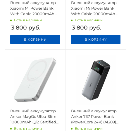
Внешний аккумулятор
Внешний аккумулятор
Xiaomi Mi Power Bank
Xiaomi Mi Power Bank
With Cable 20000mAh
With Cable 20000mAh
67W PB2067 Light Grey
67W PB2067 Light Blue
Есть в наличии
Есть в наличии
CN
CN
3 800
руб.
3 800
руб.
В КОРЗИНУ
В КОРЗИНУ
Внешний аккумулятор
Внешний аккумулятор
Anker MagGo Ultra-Slim
Anker 737 Power Bank
10000mAh Qi2 Certified
(PowerCore 24K) (A1289)
15W/30W белый
черный
Есть в наличии
Есть в наличии