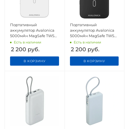
Портативный
Портативный
аккумулятор Avalonica
аккумулятор Avalonica
5000мАч MagSafe TWS
5000мАч MagSafe TWS
(AVA-PWB-001) White
(AVA-PWB-001) Black
Есть в наличии
Есть в наличии
2 200
руб.
2 200
руб.
В КОРЗИНУ
В КОРЗИНУ