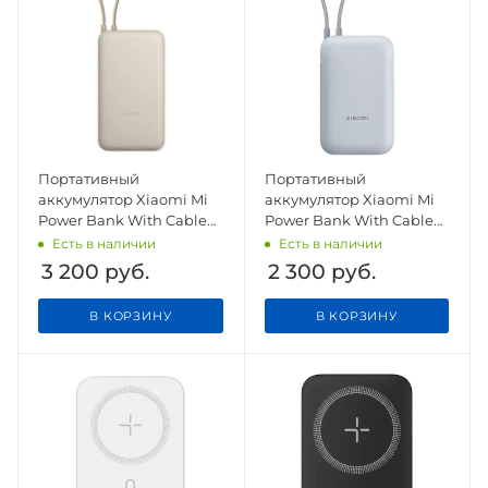
Портативный
Портативный
аккумулятор Xiaomi Mi
аккумулятор Xiaomi Mi
Power Bank With Cable
Power Bank With Cable
USB-C 20000 mAh
USB-C 10000mAh Pocket
Есть в наличии
Есть в наличии
PB2030MI Beige
Version P15ZM Blue
3 200
руб.
2 300
руб.
В КОРЗИНУ
В КОРЗИНУ