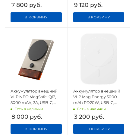
7 800
руб.
9 120
руб.
В КОРЗИНУ
В КОРЗИНУ
Аккумулятор внешний
Аккумулятор внешний
VLP NEO MagSafe, Qi2,
VLP Mag Energy 5000
5000 mAh, 3A, USB-C,
mAh PD20W, USB-C,
amber gray
белый
Есть в наличии
Есть в наличии
8 000
руб.
3 200
руб.
В КОРЗИНУ
В КОРЗИНУ