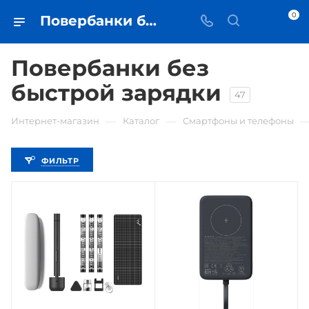
0
Повербанки без быстрой зарядки • купить внешний аккумулятор в Самаре - iЧехол
Повербанки без
быстрой зарядки
47
—
—
Интернет-магазин
Каталог
Смартфоны и телефоны
ФИЛЬТР