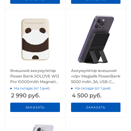
Внешний аккумулятор
Аккумулятор внешний
Power Bank SOLOVE W12
«vlp» Magsafe PowerBank
Pro 10000mAh Magnetic
5000 mAh, 3A, USB-C,
MagSafe 20W QC 3.0
черный
На складе (от 1 дня)
На складе (от 1 дня)
PD3.0 Beige
2 990
руб.
4 500
руб.
ЗАКАЗАТЬ
ЗАКАЗАТЬ