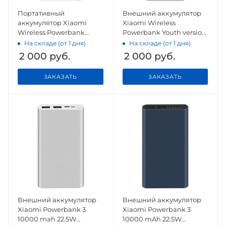
Портативный
Внешний аккумулятор
аккумулятор Xiaomi
Xiaomi Wireless
Wireless Powerbank
Powerbank Youth version
Youth version 10000mAh
10000mAh WPB15PDZM
На складе (от 1 дня)
На складе (от 1 дня)
WPB15PDZM White
Black
2 000
руб.
2 000
руб.
ЗАКАЗАТЬ
ЗАКАЗАТЬ
Внешний аккумулятор
Внешний аккумулятор
Xiaomi Powerbank 3
Xiaomi Powerbank 3
10000 mah 22.5W
10000 mAh 22.5W