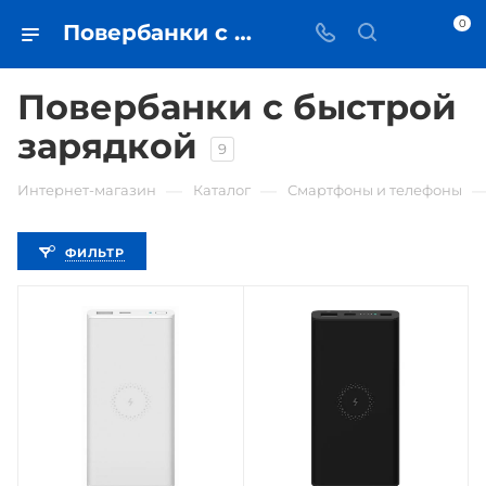
0
Повербанки с быстрой зарядкой • купить внешний аккумулятор в Самаре - iЧехол
Повербанки с быстрой
зарядкой
9
—
—
Интернет-магазин
Каталог
Смартфоны и телефоны
ФИЛЬТР