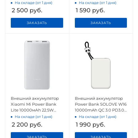
PB100DZM Silver
PB100DZM Black
На складе (от 1 дня)
На складе (от 1 дня)
2 500
руб.
1 590
руб.
ЗАКАЗАТЬ
ЗАКАЗАТЬ
Внешний аккумулятор
Внешний аккумулятор
Xiaomi Mi Power Bank
Power Bank SOLOVE W16
Lite 10000мАh 22.5W
10000mAh QC 3.0 PD3.0
P16ZM
White
На складе (от 1 дня)
На складе (от 1 дня)
2 200
руб.
1 990
руб.
ЗАКАЗАТЬ
ЗАКАЗАТЬ