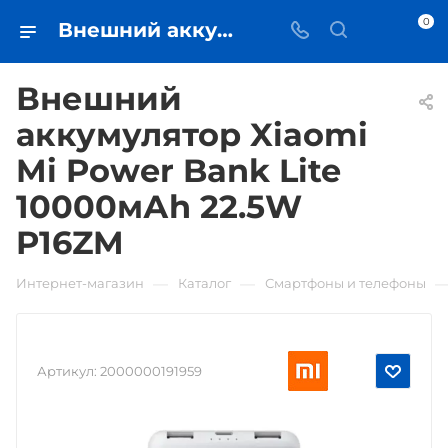
0
Внешний аккумулятор Xiaomi Mi Power Bank Lite 10000мАh 22.5W P16ZM • купить в Самаре - iЧехол
Внешний
аккумулятор Xiaomi
Mi Power Bank Lite
10000мАh 22.5W
P16ZM
—
—
Интернет-магазин
Каталог
Смартфоны и телефоны
Артикул:
2000000191959