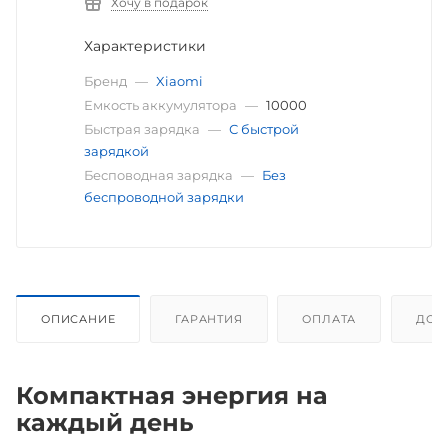
Хочу в подарок
Характеристики
Бренд
—
Xiaomi
Емкость аккумулятора
—
10000
Быстрая зарядка
—
С быстрой
зарядкой
Бесповодная зарядка
—
Без
беспроводной зарядки
ОПИСАНИЕ
ГАРАНТИЯ
ОПЛАТА
ДОС
Компактная энергия на
каждый день