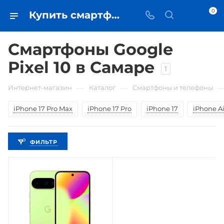
0
Купить смартфоны Google Pixel 10 в Самаре - цена в iЧехол
Смартфоны Google
Pixel 10 в Самаре
1
—
—
Интернет-магазин
Каталог
Смартфоны и телефоны
iPhone 17 Pro Max
iPhone 17 Pro
iPhone 17
iPhone Ai
ФИЛЬТР