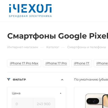
Смартфоны Google Pixel
—
—
Интернет-магазин
Каталог
Смартфоны и телефоны
iPhone 17 Pro Max
iPhone 17 Pro
iPhone 17
iPhone 
По умолчанию (убы
ФИЛЬТР
Цена