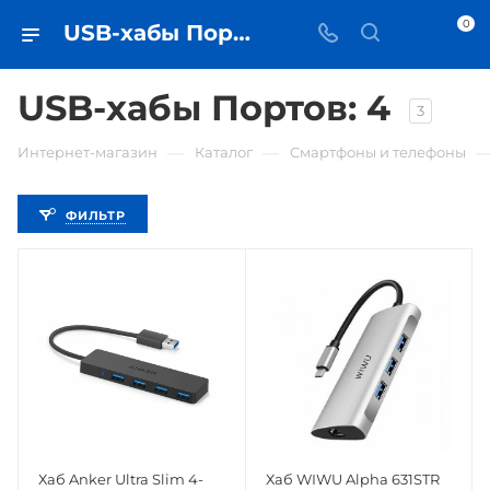
0
USB-хабы Портов: 4 • купить USB-хаб в Самаре - iЧехол
USB-хабы Портов: 4
3
—
—
Интернет-магазин
Каталог
Смартфоны и телефоны
ФИЛЬТР
Хаб Anker Ultra Slim 4-
Хаб WIWU Alpha 631STR