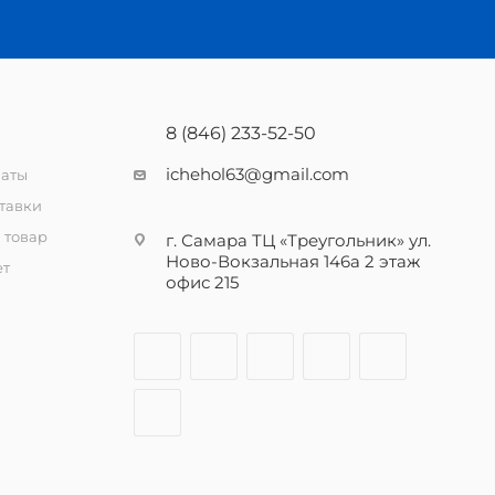
8 (846) 233-52-50
ichehol63@gmail.com
латы
тавки
 товар
г. Самара ТЦ «Треугольник» ул.
Ново-Вокзальная 146а 2 этаж
ет
офис 215