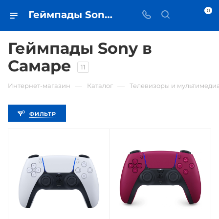
0
Геймпады Sony - купить геймпад в Самаре - iЧехол
Геймпады Sony в
Самаре
11
—
—
Интернет-магазин
Каталог
Телевизоры и мультимеди
ФИЛЬТР