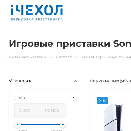
Игровые приставки Son
—
—
Интернет-магазин
Каталог
Телевизоры и мультиме
По умолчанию (убы
ФИЛЬТР
Цена
Хит