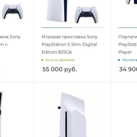
авка Sony
Игровая приставка Sony
Портати
im с
PlayStation 5 Slim Digital
PlayStat
Edition 825Gb
Player
Есть в наличии
На скла
.
55 000
руб.
34 90