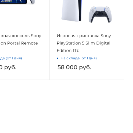
вная консоль Sony
Игровая приставка Sony
ion Portal Remote
PlayStation 5 Slim Digital
Edition 1Tb
де (от 1 дня)
На складе (от 1 дня)
0
руб.
58 000
руб.