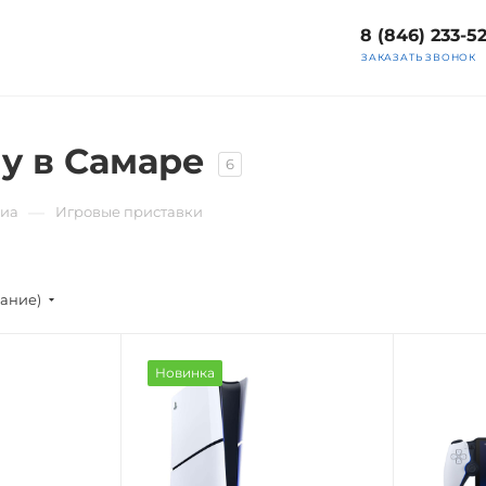
8 (846) 233-5
ЗАКАЗАТЬ ЗВОНОК
y в Самаре
6
—
диа
Игровые приставки
вание)
Новинка