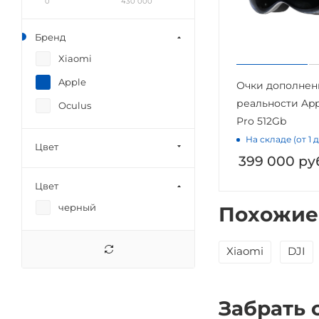
0
430 000
Бренд
Xiaomi
Apple
Очки дополнен
реальности App
Oculus
Pro 512Gb
На складе (от 1 
Цвет
399 000
ру
Цвет
черный
Похожие
Xiaomi
DJI
Забрать 