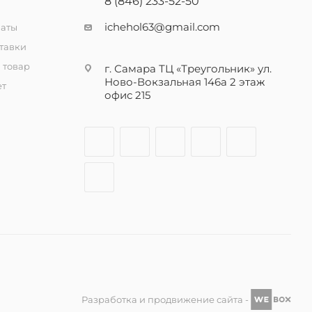
8 (846) 233-52-50
ichehol63@gmail.com
латы
тавки
 товар
г. Самара ТЦ «Треугольник» ул.
Ново-Вокзальная 146а 2 этаж
ет
офис 215
Разработка и продвижение сайта -