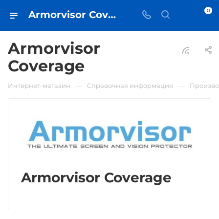
0
Armorvisor Coverage - iЧехол
Armorvisor
Coverage
—
—
Интернет-магазин
Справочная информация
Произво
Armorvisor Coverage