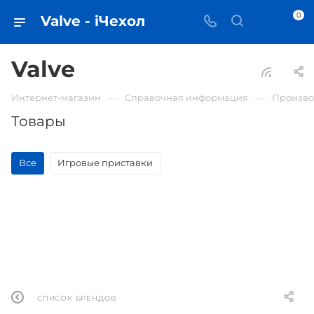
0
Valve - iЧехол
Valve
—
—
Интернет-магазин
Справочная информация
Произво
Товары
Все
Игровые приставки
СПИСОК БРЕНДОВ