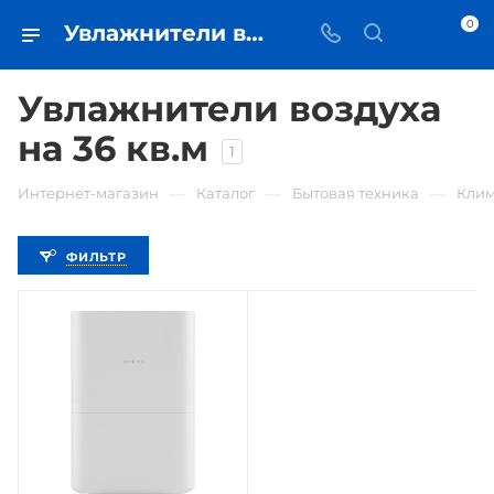
0
Увлажнители воздуха на 36 кв.м • купить увлажнитель в Самаре - iЧехол
Увлажнители воздуха
на 36 кв.м
1
—
—
—
Интернет-магазин
Каталог
Бытовая техника
Клим
ФИЛЬТР