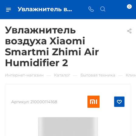
0
Увлажнитель воздуха Xiaomi Smartmi Zhimi Air Humidifier 2 • купить в Самаре - iЧехол
Увлажнитель
воздуха Xiaomi
Smartmi Zhimi Air
Humidifier 2
—
—
—
Интернет-магазин
Каталог
Бытовая техника
Клим
Артикул:
210000114168