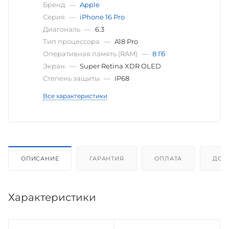
Бренд
—
Apple
Серия
—
iPhone 16 Pro
Диагональ
—
6.3
Тип процессора
—
A18 Pro
Оперативная память (RAM)
—
8 Гб
Экран
—
Super Retina XDR OLED
Степень защиты
—
IP68
Все характеристики
ОПИСАНИЕ
ГАРАНТИЯ
ОПЛАТА
ДОС
Характеристики