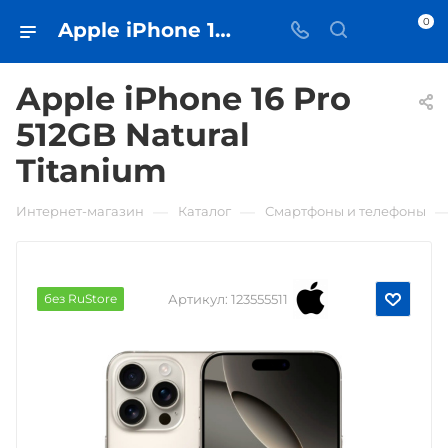
0
Apple iPhone 16 Pro 512GB Natural Titanium • купить в Самаре - iЧехол
Apple iPhone 16 Pro
512GB Natural
Titanium
—
—
Интернет-магазин
Каталог
Смартфоны и телефоны
без RuStore
Артикул:
123555511