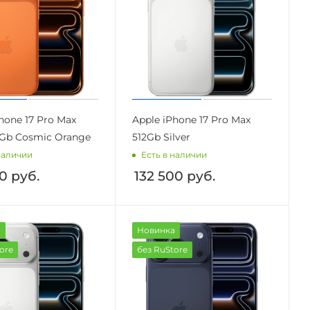
hone 17 Pro Max
Apple iPhone 17 Pro Max
2Gb Cosmic Orange
512Gb Silver
наличии
Есть в наличии
00
руб.
132 500
руб.
а
Новинка
ore
без RuStore