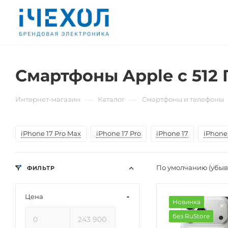
Смартфоны Apple с 512 
—
—
Интернет-магазин
Каталог
Смартфоны и телефоны
iPhone 17 Pro Max
iPhone 17 Pro
iPhone 17
iPhone 
По умолчанию (убы
ФИЛЬТР
Цена
Новинка
без RuStore