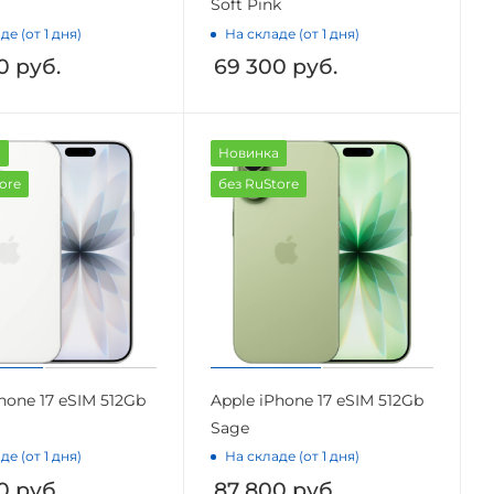
Soft Pink
де (от 1 дня)
На складе (от 1 дня)
0
руб.
69 300
руб.
а
Новинка
ore
без RuStore
hone 17 eSIM 512Gb
Apple iPhone 17 eSIM 512Gb
Sage
де (от 1 дня)
На складе (от 1 дня)
0
руб.
87 800
руб.