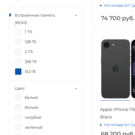
На складе (от 1 
Встроенная память
74 700
руб.
(ROM)
1 Тб
128 Гб
2 Тб
256 Гб
512 Гб
Цвет
Белый
белый
Apple iPhone 17e
Black
голубой
На складе (от 1 
зеленый
68 200
руб.