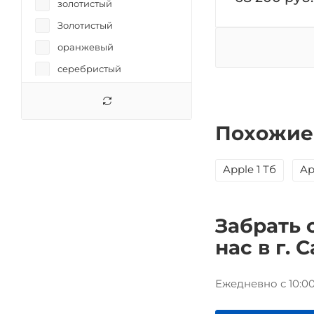
золотистый
Золотистый
оранжевый
серебристый
серый
синий
Похожие
фиолетовый
Черный
Apple 1 Тб
Ap
черный
Забрать 
нас в г. 
Ежедневно с 10:00 