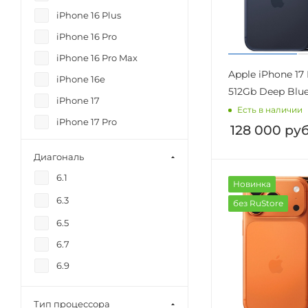
iPhone 16 Plus
iPhone 16 Pro
iPhone 16 Pro Max
Apple iPhone 17
iPhone 16e
512Gb Deep Blu
iPhone 17
Есть в наличии
iPhone 17 Pro
128 000
руб
iPhone 17 Pro Max
Диагональ
iPhone 17e
6.1
Новинка
iPhone Air
6.3
без RuStore
6.5
6.7
6.9
Тип процессора