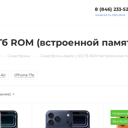
8 (846) 233-5
ЗАКАЗАТЬ ЗВОНОК
Гб ROM (встроенной памя
—
—
Смартфоны
Смартфоны Apple с 512 Гб ROM (встроенной п
Air
iPhone 17e
вание)
Новинк
без RuSt