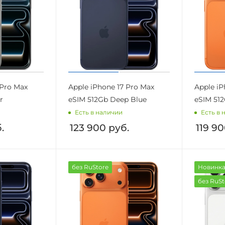
 Pro Max
Apple iPhone 17 Pro Max
Apple iP
r
eSIM 512Gb Deep Blue
eSIM 51
Есть в наличии
Есть в 
.
123 900
руб.
119 9
без RuStore
Новинк
без RuSt