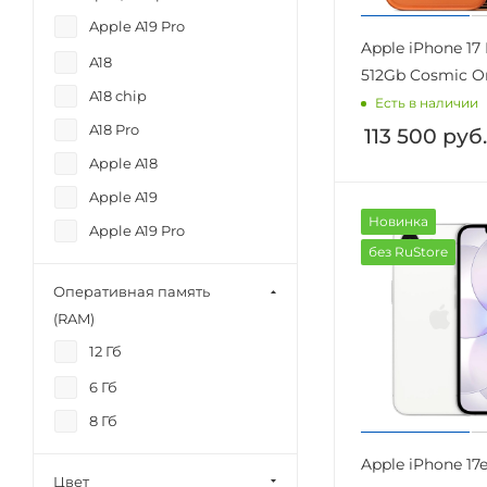
Apple A19 Pro
Apple iPhone 17
A18
512Gb Cosmic O
A18 chip
Есть в наличии
A18 Pro
113 500
руб.
Apple A18
Apple A19
Новинка
Apple A19 Pro
без RuStore
Оперативная память
(RAM)
12 Гб
6 Гб
8 Гб
Apple iPhone 17
Цвет