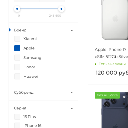
0
243 900
Бренд
Xiaomi
Apple
Apple iPhone 17
eSIM 512Gb Silve
Samsung
Есть в наличии
Honor
120 000
руб
Huawei
Суббренд
без RuStore
Серия
15 Plus
iPhone 16