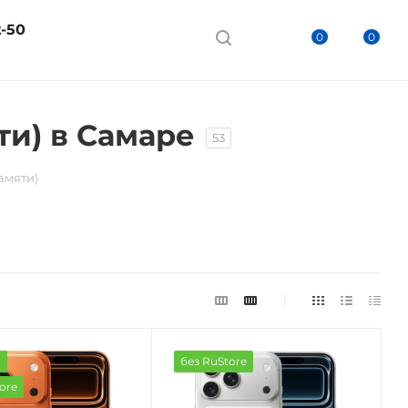
2-50
0
0
ти) в Самаре
53
амяти)
а
без RuStore
ore