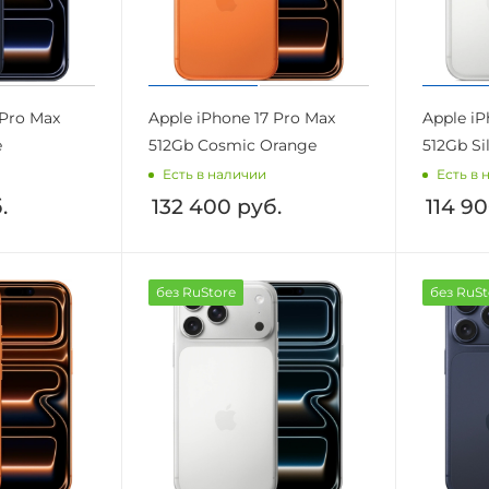
 Pro Max
Apple iPhone 17 Pro Max
Apple iP
e
512Gb Cosmic Orange
512Gb Si
Есть в наличии
Есть в 
.
132 400
руб.
114 9
без RuStore
без RuSt