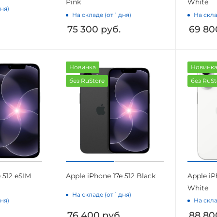
Pink
White
дня)
На складе (от 1 дня)
На скла
75 300
руб.
69 80
Новинка
Новинк
без RuStore
без RuSt
 512 eSIM
Apple iPhone 17e 512 Black
Apple iP
White
На складе (от 1 дня)
дня)
На скла
76 400
руб.
88 80