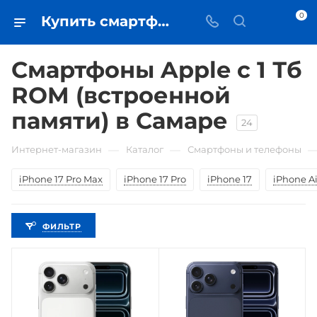
0
Купить смартфоны Apple с 1 Тб ROM (встроенной памяти) в Самаре - цена в iЧехол
Смартфоны Apple с 1 Тб
ROM (встроенной
памяти) в Самаре
24
—
—
Интернет-магазин
Каталог
Смартфоны и телефоны
iPhone 17 Pro Max
iPhone 17 Pro
iPhone 17
iPhone Ai
ФИЛЬТР