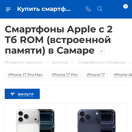
0
Купить смартфоны Apple с 2 Тб ROM (встроенной памяти) в Самаре - цена в iЧехол
Смартфоны Apple с 2
Тб ROM (встроенной
памяти) в Самаре
6
—
—
Интернет-магазин
Каталог
Смартфоны и телефоны
iPhone 17 Pro Max
iPhone 17 Pro
iPhone 17
iPhone Ai
ФИЛЬТР