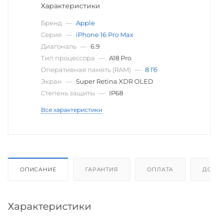
Характеристики
Бренд
—
Apple
Серия
—
iPhone 16 Pro Max
Диагональ
—
6.9
Тип процессора
—
A18 Pro
Оперативная память (RAM)
—
8 Гб
Экран
—
Super Retina XDR OLED
Степень защиты
—
IP68
Все характеристики
ОПИСАНИЕ
ГАРАНТИЯ
ОПЛАТА
ДОС
Характеристики