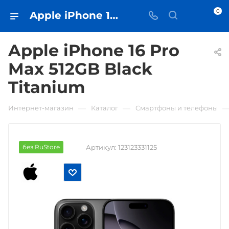
0
Apple iPhone 16 Pro Max 512GB Black Titanium • купить в Самаре - iЧехол
Apple iPhone 16 Pro
Max 512GB Black
Titanium
—
—
Интернет-магазин
Каталог
Смартфоны и телефоны
без RuStore
Артикул:
123123331125