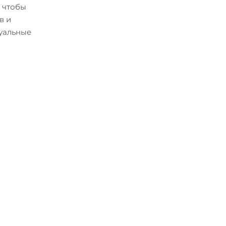
, чтобы
в и
туальные