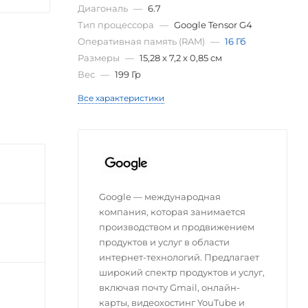
Диагональ
—
6.7
Тип процессора
—
Google Tensor G4
Оперативная память (RAM)
—
16 Гб
Размеры
—
15,28 x 7,2 x 0,85 см
Вес
—
199 Гр
Все характеристики
Google — международная
компания, которая занимается
производством и продвижением
продуктов и услуг в области
интернет-технологий. Предлагает
широкий спектр продуктов и услуг,
включая почту Gmail, онлайн-
карты, видеохостинг YouTube и