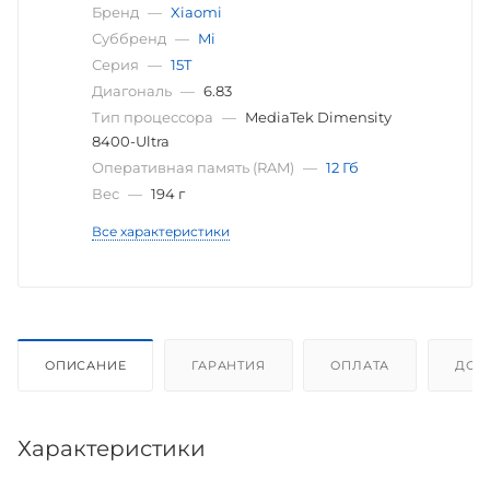
Бренд
—
Xiaomi
Суббренд
—
Mi
Серия
—
15T
Диагональ
—
6.83
Тип процессора
—
MediaTek Dimensity
8400-Ultra
Оперативная память (RAM)
—
12 Гб
Вес
—
194 г
Все характеристики
ОПИСАНИЕ
ГАРАНТИЯ
ОПЛАТА
ДОС
Характеристики