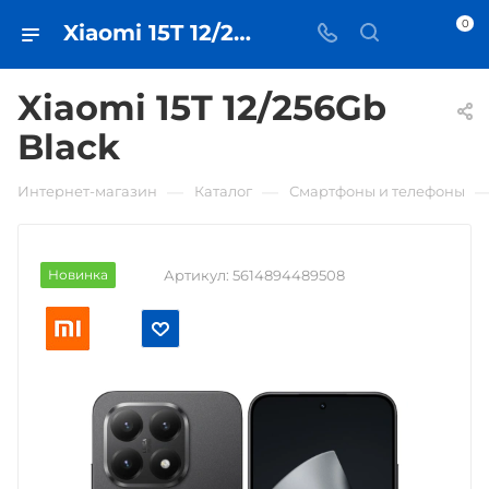
0
Xiaomi 15T 12/256Gb Black • купить в Самаре - iЧехол
Xiaomi 15T 12/256Gb
Black
—
—
Интернет-магазин
Каталог
Смартфоны и телефоны
Новинка
Артикул:
5614894489508