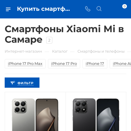
0
Купить смартфоны Xiaomi Mi в Самаре - цена в iЧехол
Смартфоны Xiaomi Mi в
Самаре
2
—
—
Интернет-магазин
Каталог
Смартфоны и телефоны
iPhone 17 Pro Max
iPhone 17 Pro
iPhone 17
iPhone Ai
ФИЛЬТР