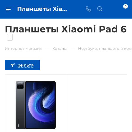
0
Планшеты Xiaomi Pad 6 - купить планшет в Самаре - iЧехол
Планшеты Xiaomi Pad 6
1
—
—
Интернет-магазин
Каталог
Ноутбуки, планшеты и ко
ФИЛЬТР