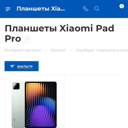
0
Планшеты Xiaomi Pad Pro - купить планшет в Самаре - iЧехол
Планшеты Xiaomi Pad
Pro
1
—
—
Интернет-магазин
Каталог
Ноутбуки, планшеты и ко
ФИЛЬТР