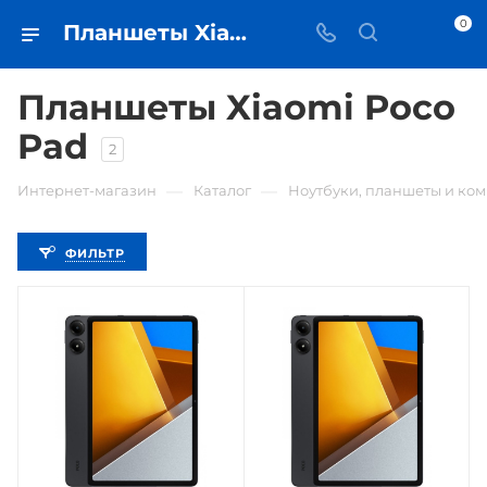
0
Планшеты Xiaomi Poco Pad - купить планшет в Самаре - iЧехол
Планшеты Xiaomi Poco
Pad
2
—
—
Интернет-магазин
Каталог
Ноутбуки, планшеты и ко
ФИЛЬТР