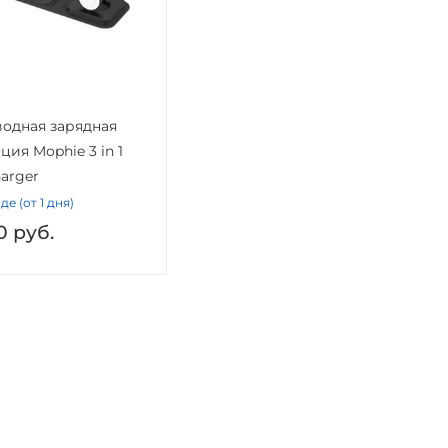
одная зарядная
ция Mophie 3 in 1
harger
де (от 1 дня)
0
руб.