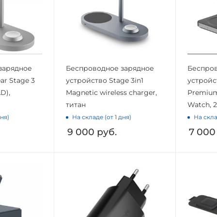
зарядное
Беспроводное зарядное
Беспров
ar Stage 3
устройство Stage 3in1
устройс
D),
Magnetic wireless charger,
Premium
титан
Watch, 
дня)
На складе (от 1 дня)
На скла
9 000
руб.
7 000