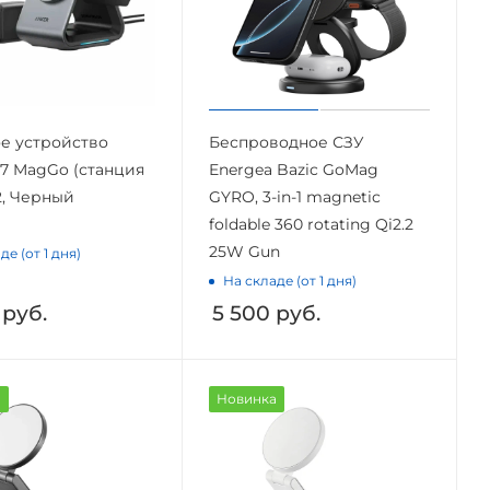
е устройство
Беспроводное СЗУ
37 MagGo (станция
Energea Bazic GoMag
i2, Черный
GYRO, 3-in-1 magnetic
foldable 360 rotating Qi2.2
25W Gun
де (от 1 дня)
На складе (от 1 дня)
руб.
5 500
руб.
а
Новинка