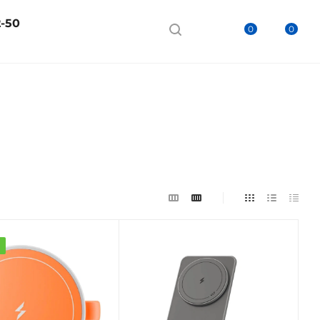
2-50
0
0
а