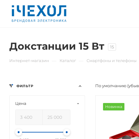
Докстанции 15 Вт
15
—
—
Интернет-магазин
Каталог
Смартфоны и телефоны
По умолчанию (убы
ФИЛЬТР
Цена
Новинка