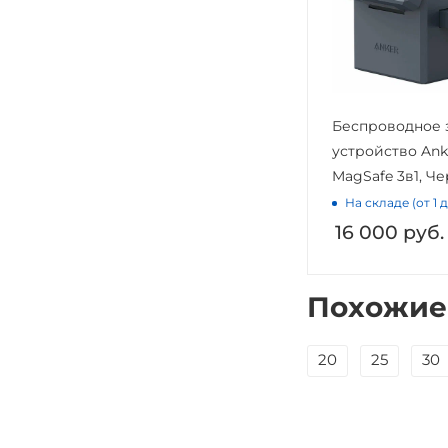
Беспроводное 
устройство Ank
MagSafe 3в1, Ч
На складе (от 1 
16 000
руб.
Похожие
20
25
30