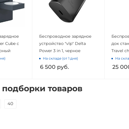
зарядное
Беспроводное зарядное
Беспров
er Cube с
устройство "vlp" Delta
док стан
ерный
Power 3 in 1, черное
Travel c
дня)
На складе (от 1 дня)
На скла
6 500
руб.
25 00
 подборки товаров
40