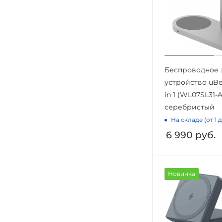
Беспроводное 
устройство uBe
in 1 (WL07SL31-A
серебристый
На складе (от 1 
6 990
руб.
Новинка