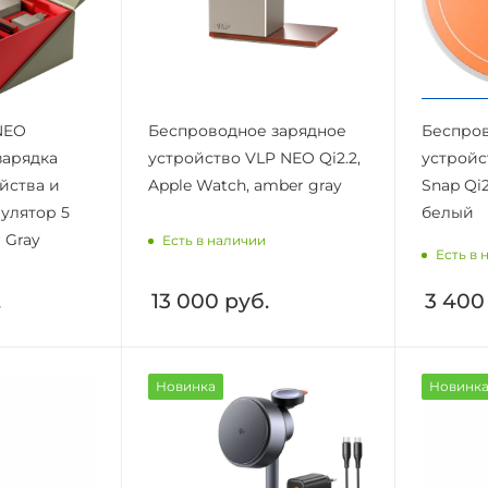
NEO
Беспроводное зарядное
Беспров
зарядка
устройство VLP NEO Qi2.2,
устройс
ойства и
Apple Watch, amber gray
Snap Qi2
улятор 5
белый
 Gray
Есть в наличии
Есть в 
.
13 000
руб.
3 400
Новинка
Новинк