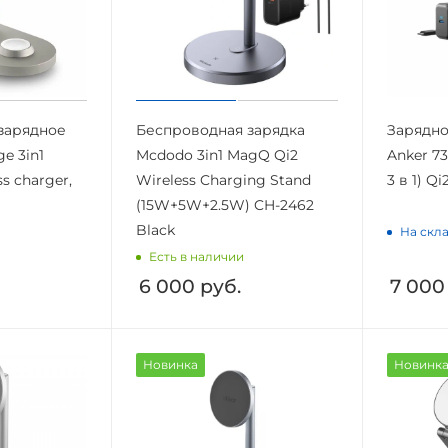
зарядное
Беспроводная зарядка
Зарядно
e 3in1
Mcdodo 3in1 MagQ Qi2
Anker 7
s charger,
Wireless Charging Stand
3 в 1) Q
(15W+5W+2.5W) CH-2462
Black
На скла
Есть в наличии
6 000
руб.
7 000
Новинка
Новинк