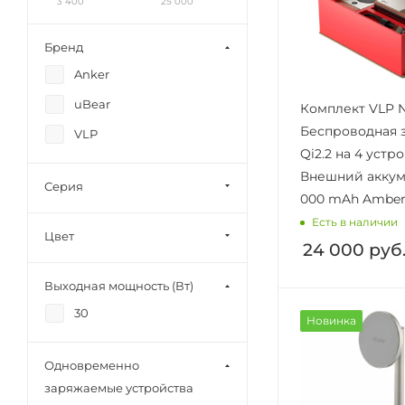
3 400
25 000
Бренд
Anker
uBear
Комплект VLP 
Беспроводная 
VLP
Qi2.2 на 4 устр
Внешний аккум
Серия
000 mAh Amber
Есть в наличии
Цвет
24 000
руб
Выходная мощность (Вт)
30
Новинка
Одновременно
заряжаемые устройства