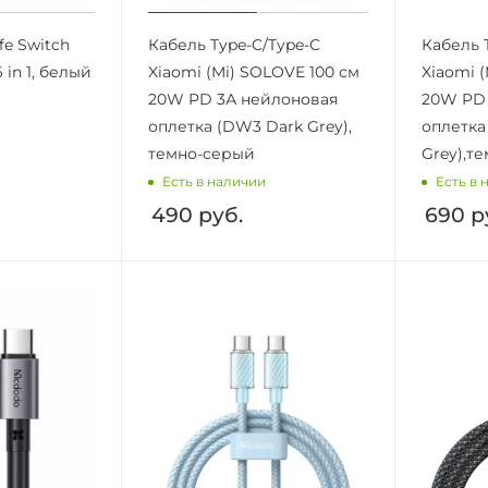
fe Switch
Кабель Type-C/Type-C
Кабель 
 in 1, белый
Xiaomi (Mi) SOLOVE 100 см
Xiaomi 
20W PD 3А нейлоновая
20W PD 
оплетка (DW3 Dark Grey),
оплетка
темно-серый
Grey),т
Есть в наличии
Есть в 
490
руб.
690
р