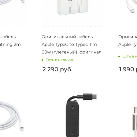
кабель
Оригинальный кабель
Оригин
htning 2m
Apple TypeC to TypeC 1 m
Apple Ty
60w (плетеный), оригинал
Есть в 
Есть в наличии
2 290
руб.
1 990