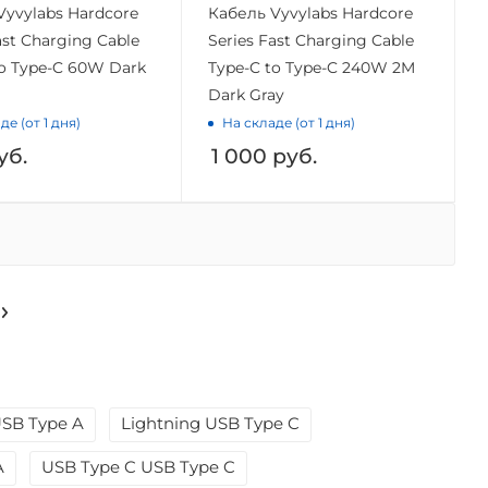
Vyvylabs Hardcore
Кабель Vyvylabs Hardcore
ast Charging Cable
Series Fast Charging Cable
to Type-C 60W Dark
Type-C to Type-C 240W 2M
Dark Gray
де (от 1 дня)
На складе (от 1 дня)
уб.
1 000
руб.
USB Type A
Lightning USB Type C
A
USB Type C USB Type C