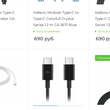
o Type-C
Кабель Mcdodo Type-C to
Кабель 
eter CA-
Type-C Colorfull Crystal
Type-C C
Series 1.2 m CA-3671 Blue
Series 1
Есть в наличии
Есть в 
690
руб.
690
р
Новинк