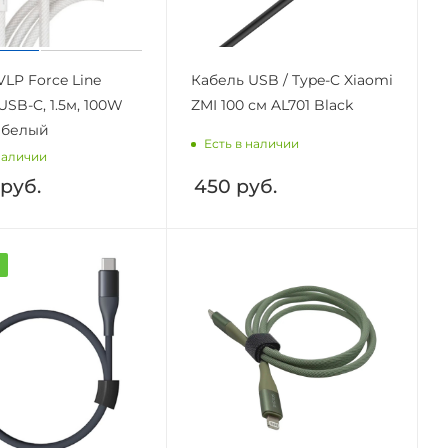
VLP Force Line
Кабель USB / Type-C Xiaomi
USB-C, 1.5м, 100W
ZMI 100 см AL701 Black
, белый
Есть в наличии
наличии
руб.
450
руб.
а