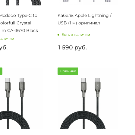
Mcdodo Type-C to
Кабель Apple Lightning /
olorfull Crystal
USB (1 м) оригинал
.2 m CA-3670 Black
Есть в наличии
наличии
уб.
1 590
руб.
а
Новинка