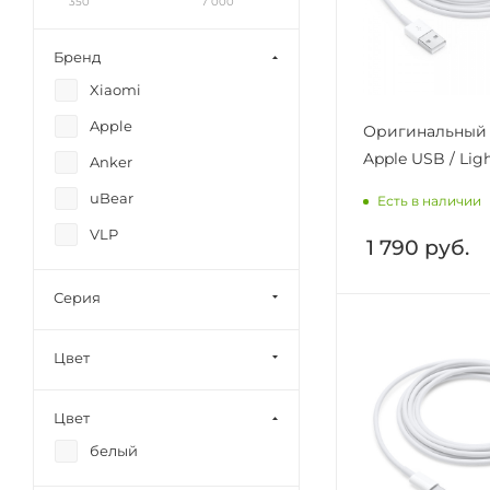
350
7 000
Бренд
Xiaomi
Apple
Оригинальный 
Apple USB / Lig
Anker
uBear
Есть в наличии
VLP
1 790
руб.
Серия
Цвет
Цвет
белый