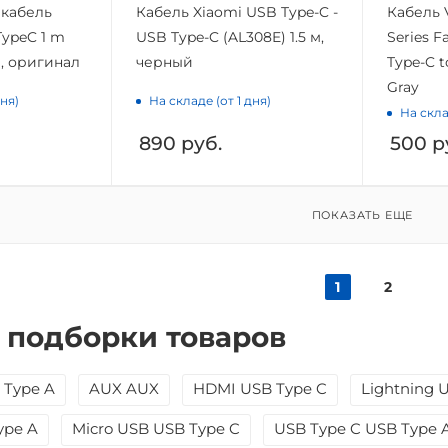
кабель
Кабель Xiaomi USB Type-C -
Кабель 
TypeC 1 m
USB Type-C (AL308E) 1.5 м,
Series F
, оригинал
черный
Type-C 
Gray
дня)
На складе (от 1 дня)
На скла
890
руб.
500
р
ПОКАЗАТЬ ЕЩЕ
1
2
 подборки товаров
 Type A
AUX AUX
HDMI USB Type C
Lightning 
ype A
Micro USB USB Type C
USB Type C USB Type 