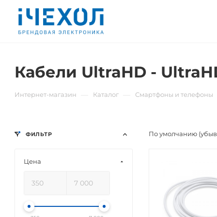
Кабели UltraHD - UltraH
—
—
Интернет-магазин
Каталог
Смартфоны и телефоны
По умолчанию (убы
ФИЛЬТР
Цена