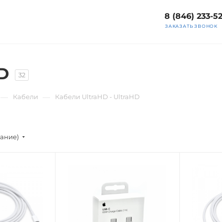
8 (846) 233-5
ЗАКАЗАТЬ ЗВОНОК
D
32
—
—
Кабели
Кабели UltraHD - UltraHD
вание)