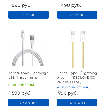
1 990
руб.
1 490
руб.
В КОРЗИНУ
В КОРЗИНУ
Кабель Apple Lightning /
Кабель Type-C/Lightning
USB (1 м) оригинал
Xiaomi (Mi) SOLOVE 100
см 20W PD 3А ,
Есть в наличии
высокопрочная ABS+
На складе (от 1 дня)
оплетка (DW6) Yellow
1 590
руб.
790
руб.
В КОРЗИНУ
ЗАКАЗАТЬ