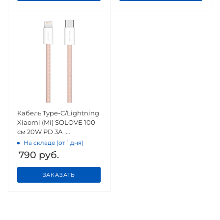
Кабель Type-C/Lightning
Xiaomi (Mi) SOLOVE 100
см 20W PD 3А ,
высокопрочная ABS+
На складе (от 1 дня)
оплетка (DW6) Pink
790
руб.
ЗАКАЗАТЬ