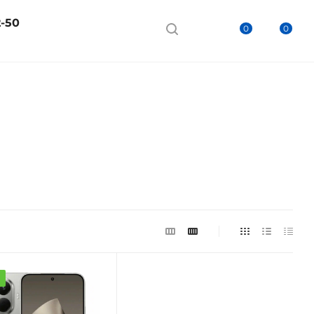
2-50
0
0
а