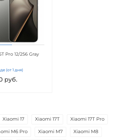
5T Pro 12/256 Gray
де (от 1 дня)
0
руб.
Xiaomi 17
Xiaomi 17T
Xiaomi 17T Pro
aomi M6 Pro
Xiaomi M7
Xiaomi M8