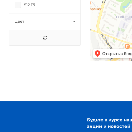
Note 15 Pro+
512 Гб
X8 Pro
X8 Pro Max
Цвет
Будьте в курсе на
акций и новостей