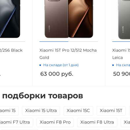
2/256 Black
Xiaomi 15T Pro 12/512 Mocha
Xiaomi 1
Gold
Leica
На складе (от 1 дня)
На скла
.
63 000
руб.
50 90
 подборки товаров
aomi 15
Xiaomi 15 Ultra
Xiaomi 15C
Xiaomi 15T
iaomi F7 Ultra
Xiaomi F8 Pro
Xiaomi F8 Ultra
Xi