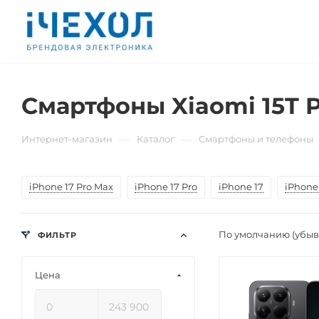
Смартфоны Xiaomi 15T P
—
—
Интернет-магазин
Каталог
Смартфоны и телефоны
iPhone 17 Pro Max
iPhone 17 Pro
iPhone 17
iPhone 
По умолчанию (убы
ФИЛЬТР
Цена