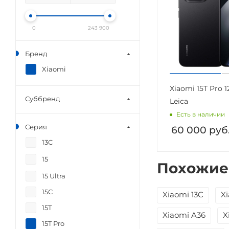
0
243 900
Бренд
Xiaomi
Xiaomi 15T Pro 1
Суббренд
Leica
Есть в наличии
Серия
60 000
руб
13C
15
Похожие
15 Ultra
15C
Xiaomi 13C
Xi
15T
Xiaomi A36
X
15T Pro