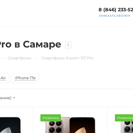
8 (846) 233-5
ЗАКАЗАТЬ ЗВОНОК
ro в Самаре
3
—
—
Смартфоны
Смартфоны Xiaomi 15T Pro
Air
iPhone 17e
вание)
Новинка
Новинк