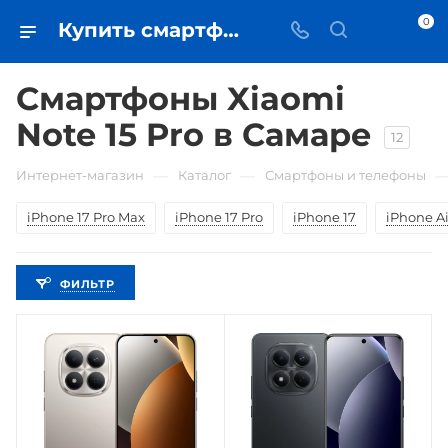
0
Купить смартфоны Xiaomi Note 15 Pro в Самаре - цена в iЧехол
Смартфоны Xiaomi
Note 15 Pro в Самаре
12
—
—
Интернет-магазин
Каталог
Смартфоны и телефоны
iPhone 17 Pro Max
iPhone 17 Pro
iPhone 17
iPhone Ai
ФИЛЬТР