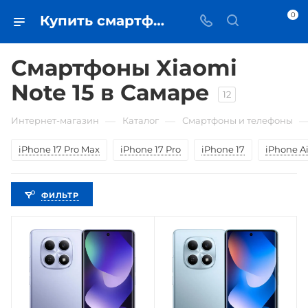
0
Купить смартфоны Xiaomi Note 15 в Самаре - цена в iЧехол
Смартфоны Xiaomi
Note 15 в Самаре
12
—
—
Интернет-магазин
Каталог
Смартфоны и телефоны
iPhone 17 Pro Max
iPhone 17 Pro
iPhone 17
iPhone Ai
ФИЛЬТР