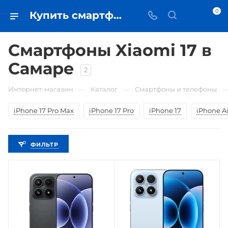
0
Купить смартфоны Xiaomi 17 в Самаре - цена в iЧехол
Смартфоны Xiaomi 17 в
Самаре
2
—
—
Интернет-магазин
Каталог
Смартфоны и телефоны
iPhone 17 Pro Max
iPhone 17 Pro
iPhone 17
iPhone Ai
ФИЛЬТР