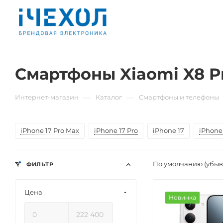
Смартфоны Xiaomi X8 P
—
—
Интернет-магазин
Каталог
Смартфоны и телефоны
iPhone 17 Pro Max
iPhone 17 Pro
iPhone 17
iPhone 
По умолчанию (убы
ФИЛЬТР
Цена
Новинка