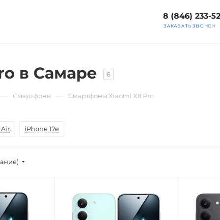
8 (846) 233-5
ЗАКАЗАТЬ ЗВОНОК
ro в Самаре
6
—
—
Смартфоны
Смартфоны Xiaomi X8 Pro
Air
iPhone 17e
вание)