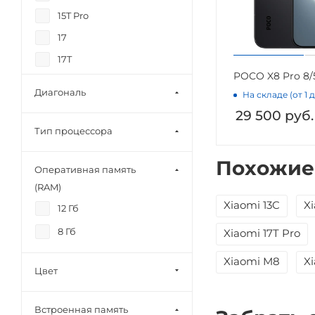
15T Pro
17
17T
POCO X8 Pro 8/5
17T Pro
Диагональ
На складе (от 1 
A36
29 500
руб.
F7 Ultra
Тип процессора
F8 Pro
Похожие
F8 Ultra
Оперативная память
(RAM)
M6 Pro
Xiaomi 13C
Xi
12 Гб
M8
8 Гб
Xiaomi 17T Pro
M8 Pro
Note 13
Xiaomi M8
X
Цвет
Note 14 Pro Plus
Note 15
Встроенная память