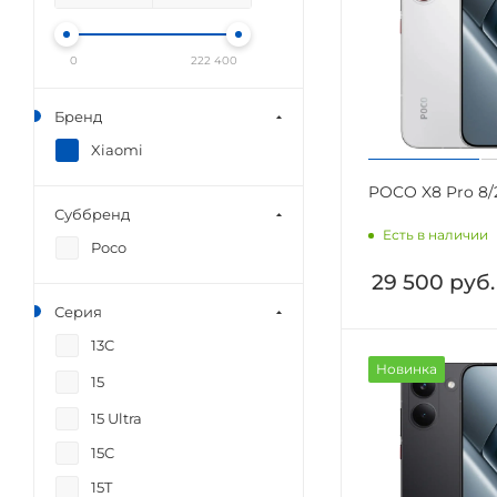
0
222 400
Бренд
Xiaomi
POCO X8 Pro 8/
Суббренд
Есть в наличии
Poco
29 500
руб.
Серия
13C
Новинка
15
15 Ultra
15C
15T