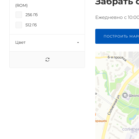
Забрать 
Note 15 Pro
(ROM)
Note 15 Pro+
256 Гб
Ежедневно с 10:00 
X8 Pro
512 Гб
X8 Pro Max
ПОСТРОИТЬ МАР
Цвет