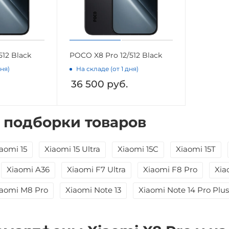
12 Black
POCO X8 Pro 12/512 Black
дня)
На складе (от 1 дня)
36 500
руб.
 подборки товаров
aomi 15
Xiaomi 15 Ultra
Xiaomi 15C
Xiaomi 15T
Xiaomi A36
Xiaomi F7 Ultra
Xiaomi F8 Pro
Xia
iaomi M8 Pro
Xiaomi Note 13
Xiaomi Note 14 Pro Plus