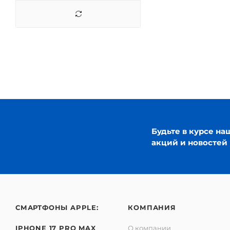
iPhone 16
iPhone 16 Air
iPhone 16 Plus
iPhone 16 Pro
iPhone 16 Pro Max
iPhone 16e
iPhone 17
iPhone 17 Air
Будьте в курсе на
iPhone 17 Pro
акций и новостей
iPhone 17 Pro Max
iPhone XR
СМАРТФОНЫ APPLE:
КОМПАНИЯ
IPHONE 17 PRO MAX
О компании