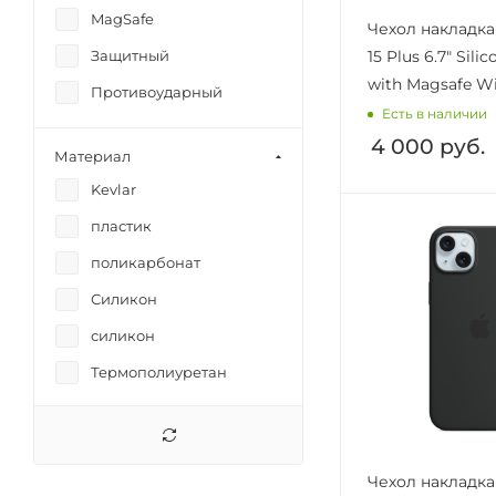
iPhone 15
MagSafe
Чехол накладка
iPhone 15 Plus
Защитный
15 Plus 6.7" Sili
iPhone 15 Pro
with Magsafe Wi
Противоударный
iPhone 15 Pro Max
Есть в наличии
iPhone 16
4 000
руб.
Материал
iPhone 16 Air
Kevlar
iPhone 16 Plus
пластик
iPhone 16 Pro
поликарбонат
iPhone 16 Pro Max
Силикон
iPhone 16e
силикон
iPhone 17
Термополиуретан
iPhone 17 Air
iPhone 17 Pro
iPhone 17 Pro Max
Чехол накладка
iPhone XR