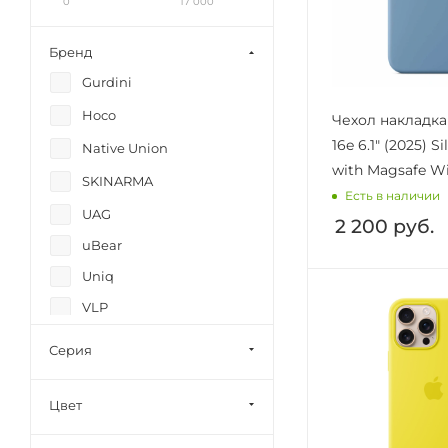
0
17 000
Бренд
Gurdini
Hoco
Чехол накладка
16e 6.1" (2025) S
Native Union
with Magsafe Wi
SKINARMA
Есть в наличии
UAG
2 200
руб.
uBear
Uniq
VLP
Серия
Цвет