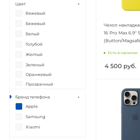
Цвет
бежевый
Бежевый
Чехол накладка
16 Pro Max 6.9" 
Белый
(Button/Magsafe)
Голубой
Есть в наличии
Желтый
Зеленый
4 500
руб.
Оранжевый
Прозрачный
Розовый
Бренд телефона
Серый
Apple
Фиолетовый
Samsung
фуксия
Xiaomi
Черный