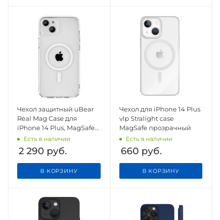
Чехол защитный uBear
Чехол для iPhone 14 Plus
Real Mag Case для
vlp Stralight case
iPhone 14 Plus, MagSafe
MagSafe прозрачный
совместимый,
Есть в наличии
Есть в наличии
усиленный
2 290
руб.
660
руб.
В КОРЗИНУ
В КОРЗИНУ