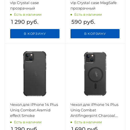
vlp Crystal case
vlp Crystal case MagSafe
прозрачный
прозрачный
Есть в наличии
Есть в наличии
1 290
руб.
590
руб.
В КОРЗИНУ
В КОРЗИНУ
Чехол для iPhone 14 Plus
Чехол для iPhone 14 Plus
Uniq Combat Aramid
Uniq Combat
effect Smoke
Antifingerpint Charcoal
(MagSafe)
Есть в наличии
Есть в наличии
1 290
руб.
1 690
руб.