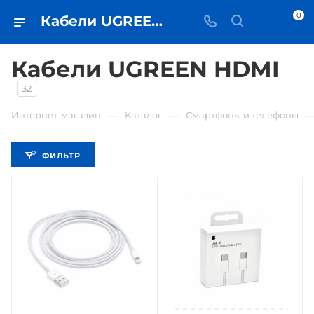
0
Кабели UGREEN HDMI • купить кабель в Самаре - iЧехол
Кабели UGREEN HDMI
32
—
—
Интернет-магазин
Каталог
Смартфоны и телефоны
ФИЛЬТР