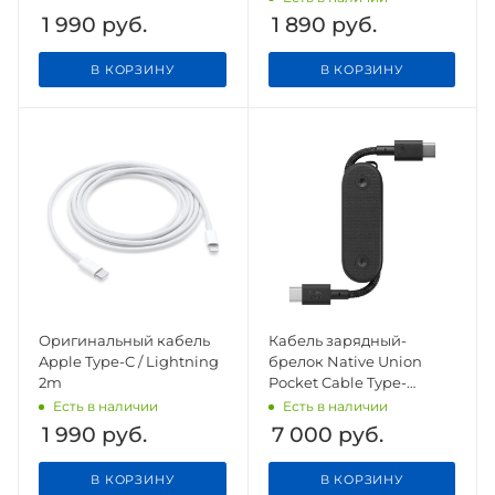
1 990
руб.
1 890
руб.
В КОРЗИНУ
В КОРЗИНУ
Оригинальный кабель
Кабель зарядный-
Apple Type-C / Lightning
брелок Native Union
2m
Pocket Cable Type-
C/Type-C, черный
Есть в наличии
Есть в наличии
1 990
руб.
7 000
руб.
В КОРЗИНУ
В КОРЗИНУ