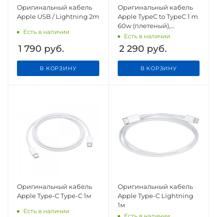
Оригинальный кабель
Оригинальный кабель
Apple USB / Lightning 2m
Apple TypeC to TypeC 1 m
60w (плетеный),
Есть в наличии
оригинал
Есть в наличии
1 790
руб.
2 290
руб.
В КОРЗИНУ
В КОРЗИНУ
Оригинальный кабель
Оригинальный кабель
Apple Type-C Type-C 1м
Apple Type-C Lightning
1м
Есть в наличии
Есть в наличии