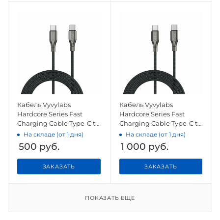
Кабель Vyvylabs
Кабель Vyvylabs
Hardcore Series Fast
Hardcore Series Fast
Charging Cable Type-C to
Charging Cable Type-C to
Type-C 60W Dark Gray
Type-C 240W 2M Dark
На складе (от 1 дня)
На складе (от 1 дня)
Gray
500
руб.
1 000
руб.
ЗАКАЗАТЬ
ЗАКАЗАТЬ
ПОКАЗАТЬ ЕЩЕ