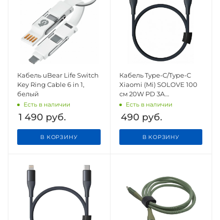
Кабель uBear Life Switch
Кабель Type-C/Type-C
Key Ring Cable 6 in 1,
Xiaomi (Mi) SOLOVE 100
белый
см 20W PD 3А
нейлоновая оплетка
Есть в наличии
Есть в наличии
(DW3 Dark Grey), темно-
1 490
руб.
490
руб.
серый
В КОРЗИНУ
В КОРЗИНУ