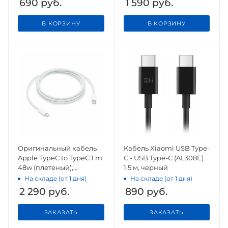
690
руб.
1 590
руб.
В КОРЗИНУ
В КОРЗИНУ
Оригинальный кабель
Кабель Xiaomi USB Type-
Apple TypeC to TypeC 1 m
C - USB Type-C (AL308E)
48w (плетеный),
1.5 м, черный
оригинал
На складе (от 1 дня)
На складе (от 1 дня)
2 290
руб.
890
руб.
ЗАКАЗАТЬ
ЗАКАЗАТЬ