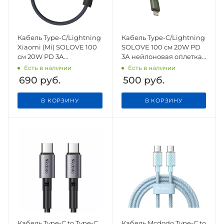
Кабель Type-C/Lightning
Кабель Type-C/Lightning
Xiaomi (Mi) SOLOVE 100
SOLOVE 100 см 20W PD
см 20W PD 3А
3А нейлоновая оплетка
нейлоновая оплетка
(DW5 Green), зеленый
Есть в наличии
Есть в наличии
(DW5 Dark Grey),темно-
690
руб.
500
руб.
серый
В КОРЗИНУ
В КОРЗИНУ
Кабель Type-C to Type-C
Кабель Mcdodo Type-C to