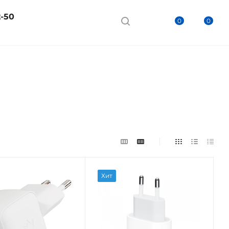
2-50
0
0
Хит