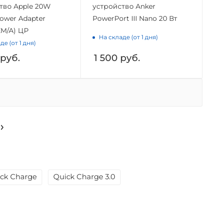
тво Apple 20W
устройство Anker
ower Adapter
PowerPort III Nano 20 Вт
M/A) ЦР
На складе (от 1 дня)
де (от 1 дня)
руб.
1 500
руб.
ck Charge
Quick Charge 3.0