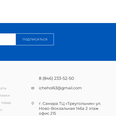
ПОДПИСАТЬСЯ
8 (846) 233-52-50
ichehol63@gmail.com
латы
тавки
 товар
г. Самара ТЦ «Треугольник» ул.
Ново-Вокзальная 146а 2 этаж
ет
офис 215