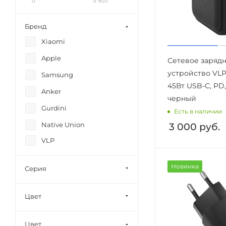
0
5 900
Бренд
Xiaomi
Apple
Сетевое заряд
устройство VLP
Samsung
45Вт USB-C, PD,
Anker
черный
Gurdini
Есть в наличии
Native Union
3 000
руб.
VLP
Новинка
Серия
Цвет
Цвет