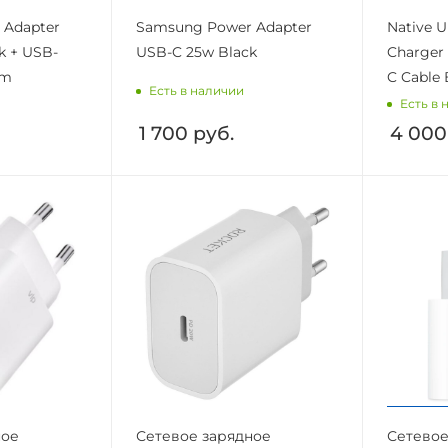
 Adapter
Samsung Power Adapter
Native U
k + USB-
USB-C 25w Black
Charger
1m
C Cable 
Есть в наличии
Есть в 
1 700
руб.
4 000
ное
Сетевое зарядное
Сетевое