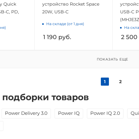
y Quick
устройство Rocket Space
устройс
B-C, PD,
20W, USB-C
USB-C P
(MHJE3Z
На складе (от 1 дня)
дня)
На скла
1 190
руб.
2 500
ПОКАЗАТЬ ЕЩЕ
1
2
 подборки товаров
Power Delivery 3.0
Power IQ
Power IQ 2.0
Qui