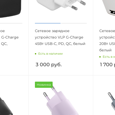
ное
Сетевое зарядное
Сетевое
 G-Charge
устройство VLP G-Charge
устройс
 QC,
45Вт USB-C, PD, QC, белый
20Вт US
белый
Есть в наличии
Есть в 
3 000
руб.
1 700
Новинка